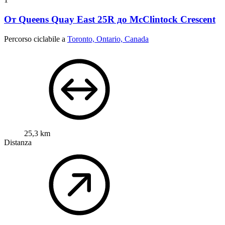
От Queens Quay East 25R до McClintock Crescent
Percorso ciclabile a
Toronto, Ontario, Canada
25,3 km
Distanza