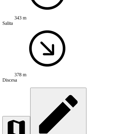
343 m
Salita
378 m
Discesa