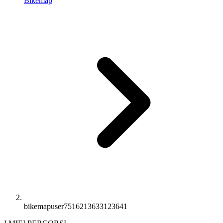
Bikemap
bikemapuser7516213633123641