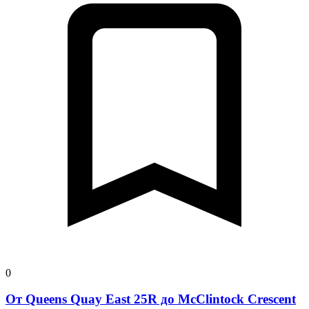
0
От Queens Quay East 25R до McClintock Crescent