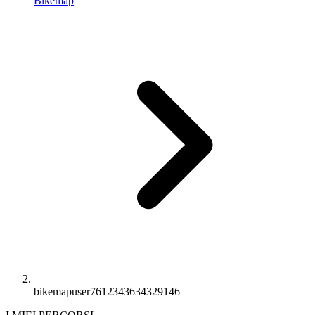
Bikemap
bikemapuser7612343634329146