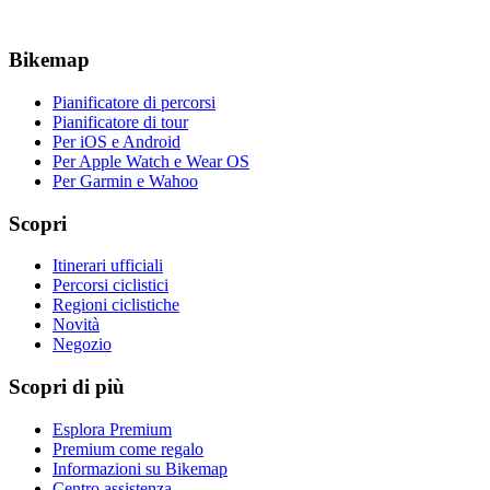
Bikemap
Pianificatore di percorsi
Pianificatore di tour
Per iOS e Android
Per Apple Watch e Wear OS
Per Garmin e Wahoo
Scopri
Itinerari ufficiali
Percorsi ciclistici
Regioni ciclistiche
Novità
Negozio
Scopri di più
Esplora Premium
Premium come regalo
Informazioni su Bikemap
Centro assistenza