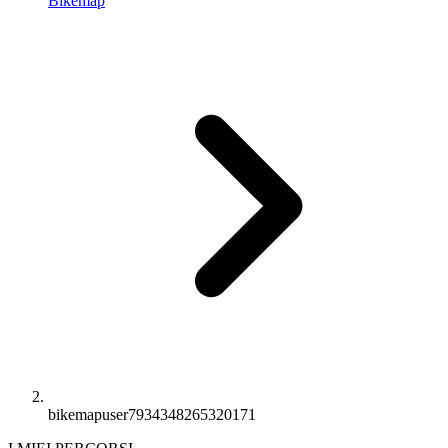
Bikemap
bikemapuser7934348265320171