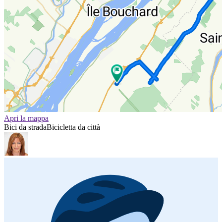
Apri la mappa
Bici da strada
Bicicletta da città