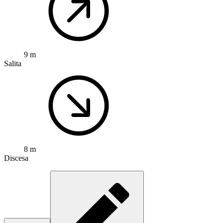
9 m
Salita
8 m
Discesa