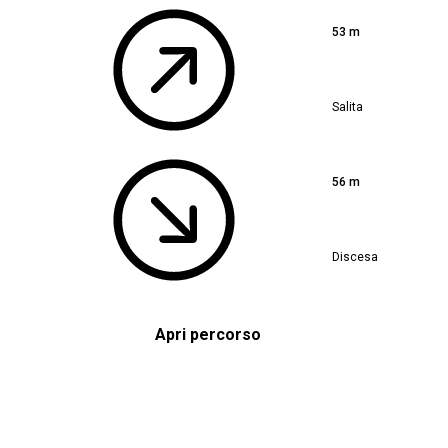
53 m
Salita
56 m
Discesa
Apri percorso