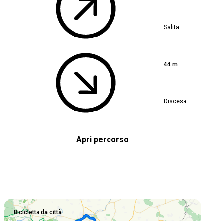
Salita
44 m
Discesa
Apri percorso
Bicicletta da città