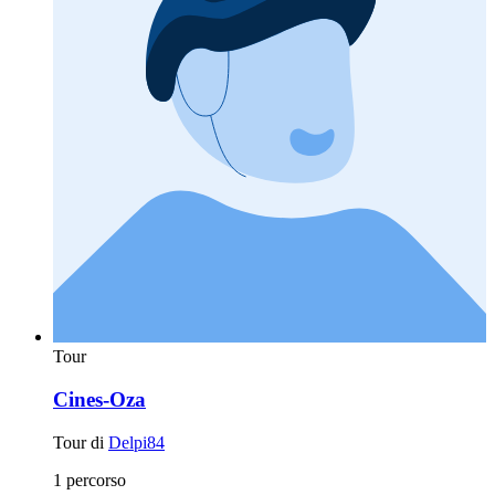
Tour
Cines-Oza
Tour di
Delpi84
1 percorso