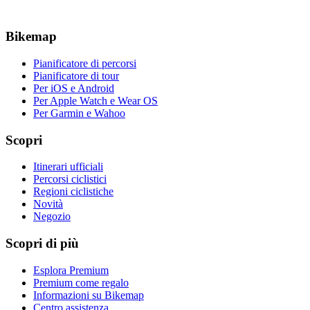
Bikemap
Pianificatore di percorsi
Pianificatore di tour
Per iOS e Android
Per Apple Watch e Wear OS
Per Garmin e Wahoo
Scopri
Itinerari ufficiali
Percorsi ciclistici
Regioni ciclistiche
Novità
Negozio
Scopri di più
Esplora Premium
Premium come regalo
Informazioni su Bikemap
Centro assistenza