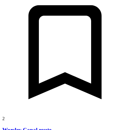
2
Worsley Canal route