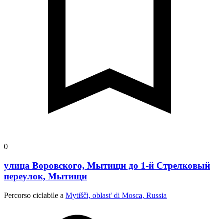
0
улица Воровского, Мытищи до 1-й Стрелковый
переулок, Мытищи
Percorso ciclabile a
Mytišči, oblast' di Mosca, Russia