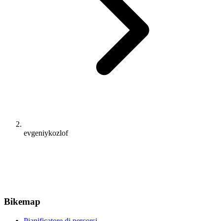
evgeniykozlof
Bikemap
Pianificatore di percorsi