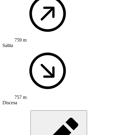
759 m
Salita
757 m
Discesa