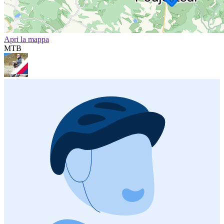
Apri la mappa
MTB