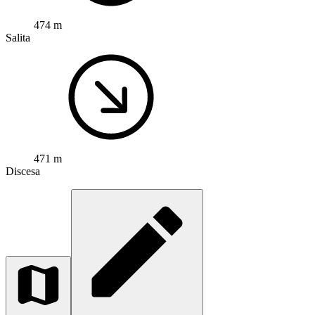
474 m
Salita
471 m
Discesa