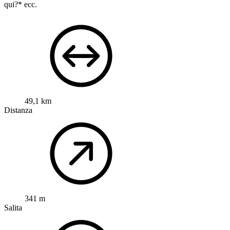
qui?* ecc.
49,1 km
Distanza
341 m
Salita