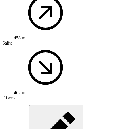
458 m
Salita
462 m
Discesa