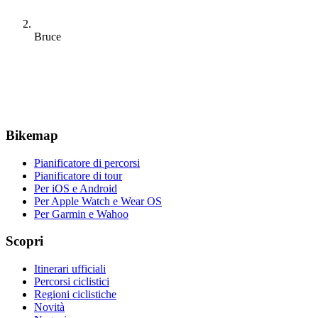
Bruce
Bikemap
Pianificatore di percorsi
Pianificatore di tour
Per iOS e Android
Per Apple Watch e Wear OS
Per Garmin e Wahoo
Scopri
Itinerari ufficiali
Percorsi ciclistici
Regioni ciclistiche
Novità