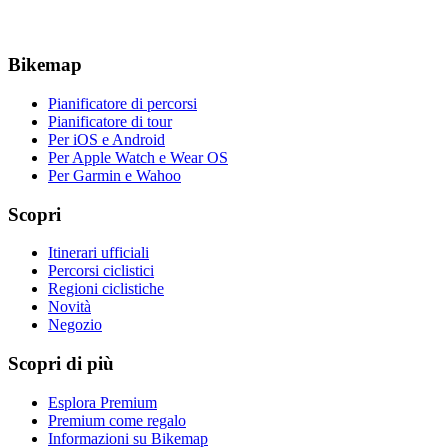
Bikemap
Pianificatore di percorsi
Pianificatore di tour
Per iOS e Android
Per Apple Watch e Wear OS
Per Garmin e Wahoo
Scopri
Itinerari ufficiali
Percorsi ciclistici
Regioni ciclistiche
Novità
Negozio
Scopri di più
Esplora Premium
Premium come regalo
Informazioni su Bikemap