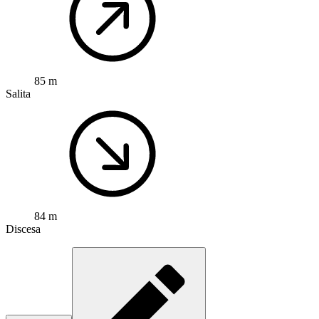
85 m
Salita
84 m
Discesa