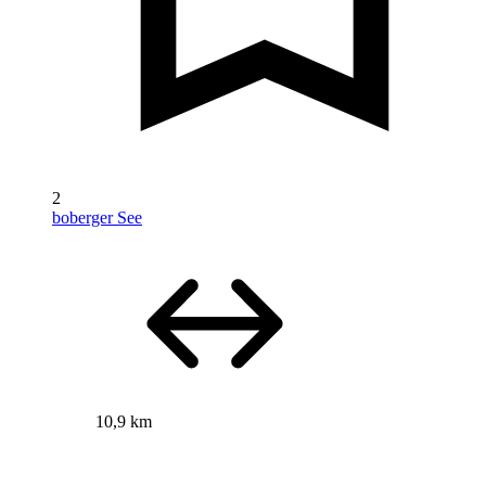
2
boberger See
10,9 km