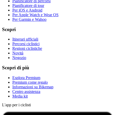
Pianificatore di percorsi
Pianificatore di tour
Per iOS e Android
Per Apple Watch e Wear OS
Per Garmin e Wahoo
Scopri
Itinerari ufficiali
Percorsi ciclistici
Regioni ciclistiche
Novità
Negozio
Scopri di più
Esplora Premium
Premium come regalo
Informazioni su Bikemap
Centro assistenza
Media kit
L'app per i ciclisti