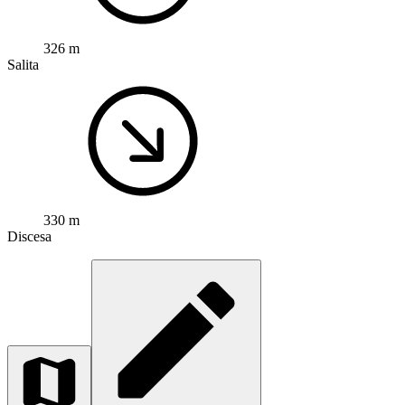
326 m
Salita
330 m
Discesa