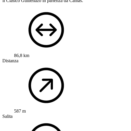
Il Clásico Guillenazo in partenza da Camas.
86,8 km
Distanza
587 m
Salita