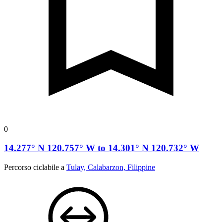
0
14.277° N 120.757° W to 14.301° N 120.732° W
Percorso ciclabile a
Tulay, Calabarzon, Filippine