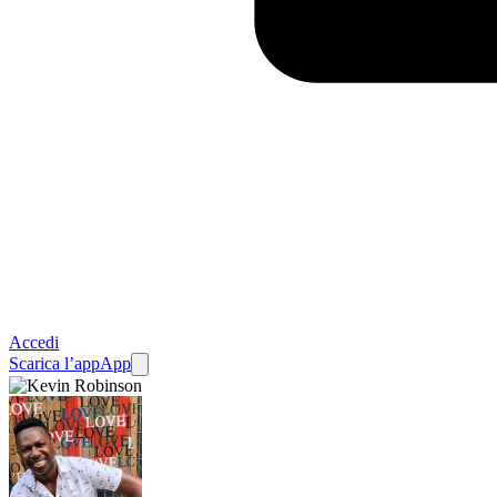
Accedi
Scarica l’app
App