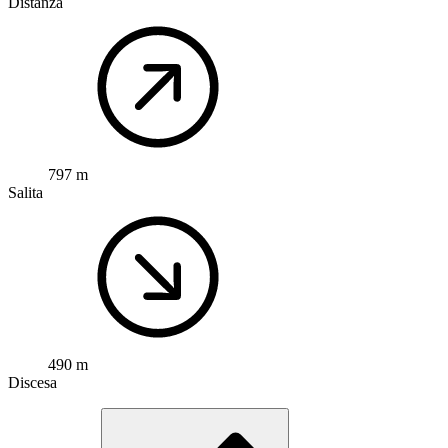
Distanza
797 m
Salita
490 m
Discesa