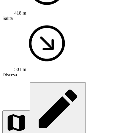
418 m
Salita
501 m
Discesa