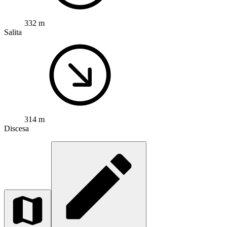
332 m
Salita
314 m
Discesa