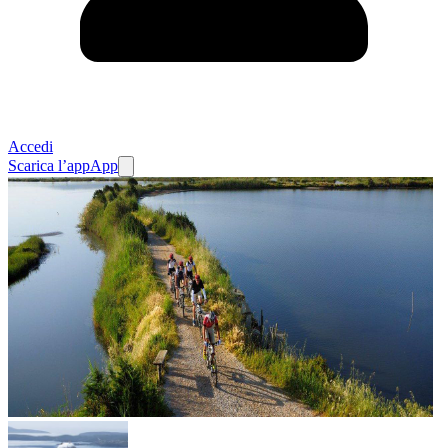
Accedi
Scarica l’app
App