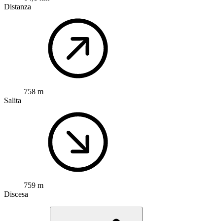
Distanza
758 m
Salita
759 m
Discesa