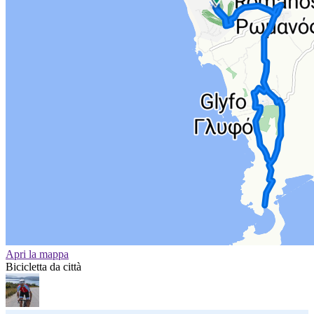
Apri la mappa
Bicicletta da città