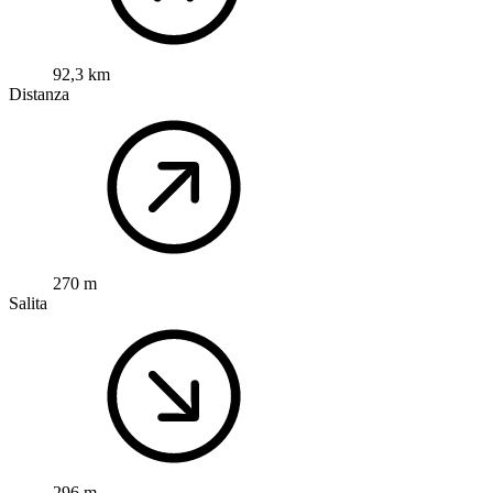
92,3 km
Distanza
270 m
Salita
296 m