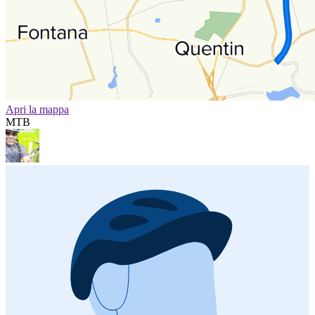
Apri la mappa
MTB