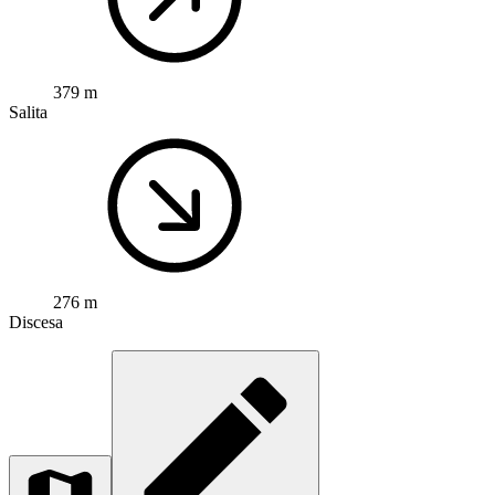
379 m
Salita
276 m
Discesa