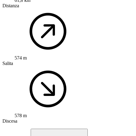
61,8 km
Distanza
574 m
Salita
578 m
Discesa