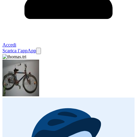
Accedi
Scarica l’app
App