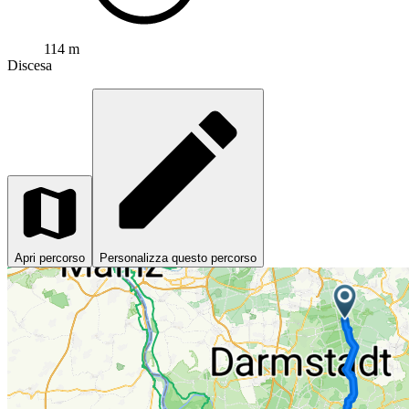
114 m
Discesa
Apri percorso
Personalizza questo percorso