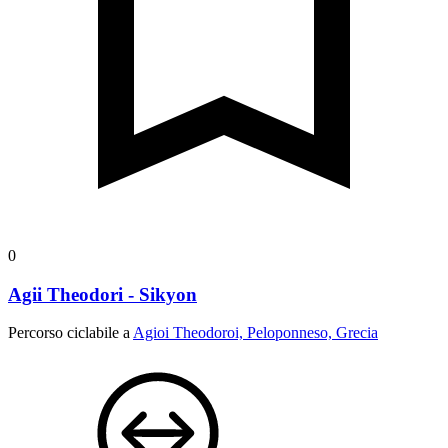
0
Agii Theodori - Sikyon
Percorso ciclabile a
Agioi Theodoroi, Peloponneso, Grecia