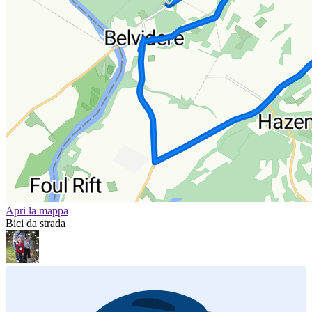
Apri la mappa
Bici da strada