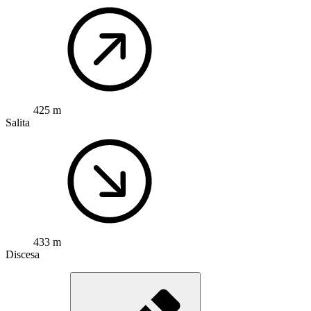
425 m
Salita
433 m
Discesa