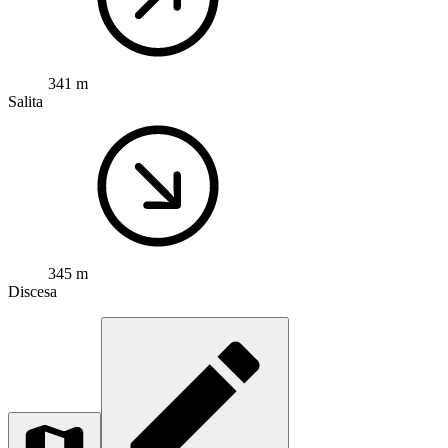
341 m
Salita
345 m
Discesa