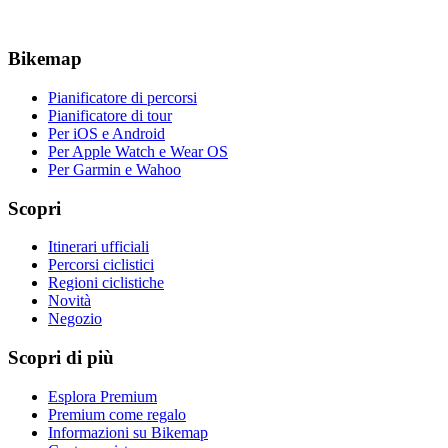
Bikemap
Pianificatore di percorsi
Pianificatore di tour
Per iOS e Android
Per Apple Watch e Wear OS
Per Garmin e Wahoo
Scopri
Itinerari ufficiali
Percorsi ciclistici
Regioni ciclistiche
Novità
Negozio
Scopri di più
Esplora Premium
Premium come regalo
Informazioni su Bikemap