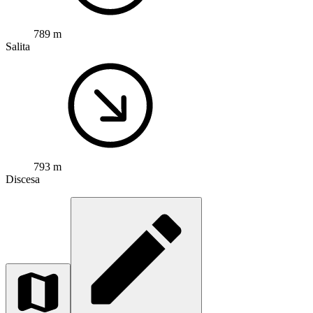
789 m
Salita
793 m
Discesa