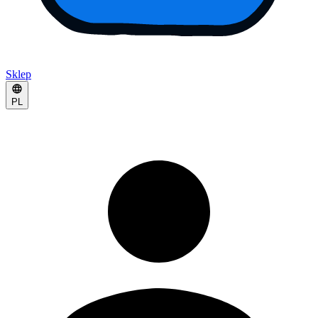
Sklep
PL