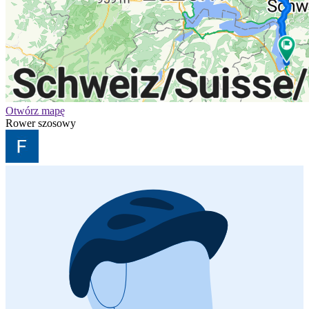
Otwórz mapę
Rower szosowy