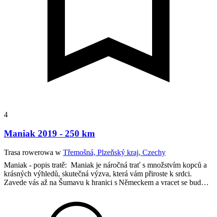
4
Maniak 2019 - 250 km
Trasa rowerowa w
Třemošná, Plzeňský kraj, Czechy
Maniak - popis tratě:
Maniak je náročná trať s množstvím kopců a
krásných výhledů, skutečná výzva, která vám přiroste k srdci.
Zavede vás až na Šumavu k hranici s Německem a vracet se bud…