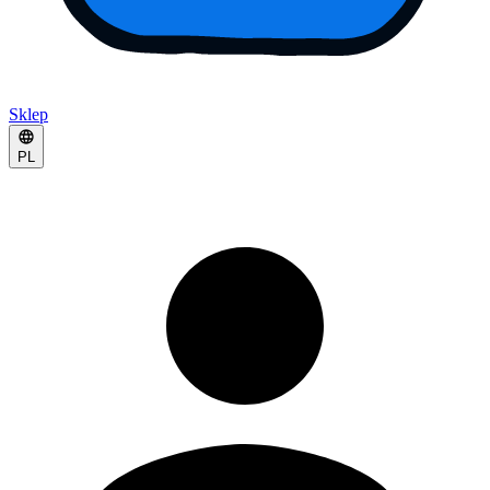
Sklep
PL