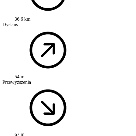
36,6 km
Dystans
54 m
Przewyższenia
67 m