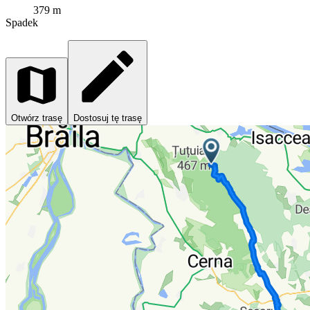
379 m
Spadek
Otwórz trasę
Dostosuj tę trasę