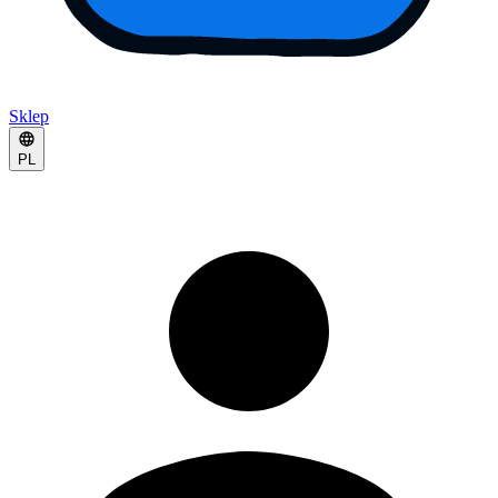
Sklep
PL