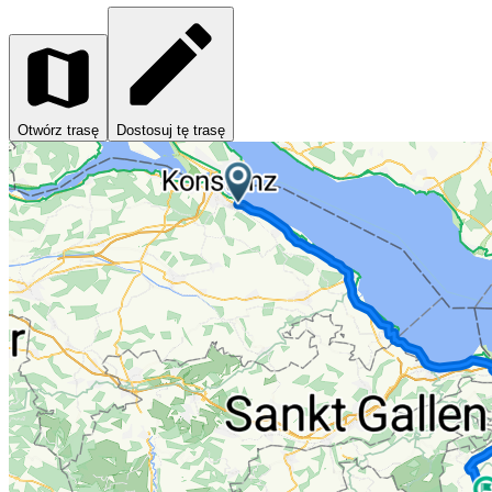
Otwórz trasę
Dostosuj tę trasę