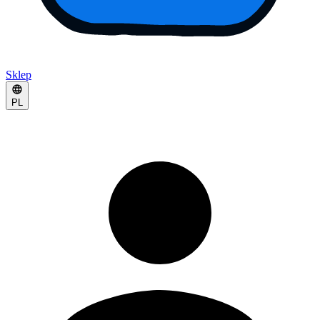
Sklep
PL