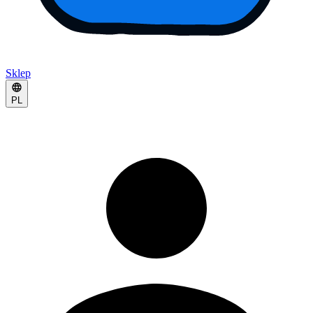
Sklep
PL