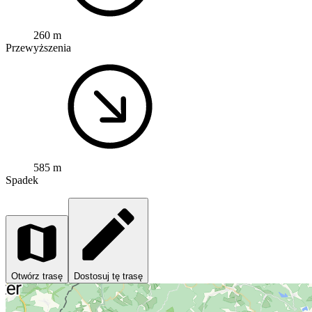
260 m
Przewyższenia
585 m
Spadek
Otwórz trasę
Dostosuj tę trasę