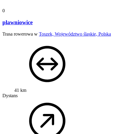
0
plawniowice
Trasa rowerowa w
Toszek, Województwo śląskie, Polska
41 km
Dystans