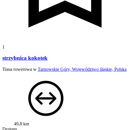
1
strzybnica kokotek
Trasa rowerowa w
Tarnowskie Góry, Województwo śląskie, Polska
49,8 km
Dystans