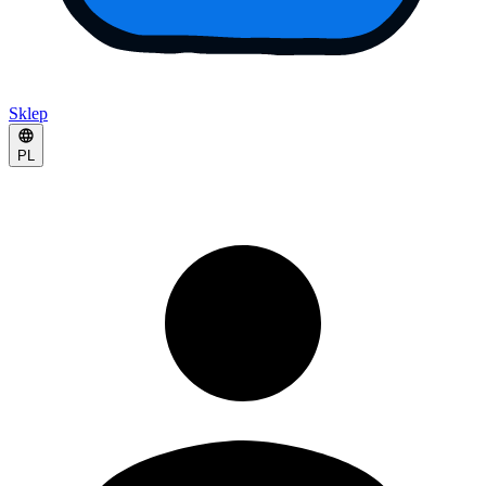
Sklep
PL