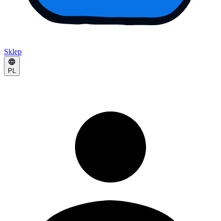
Sklep
PL