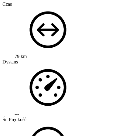
Czas
79 km
Dystans
---
Śr. Prędkość