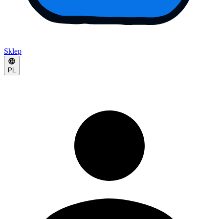
Sklep
PL