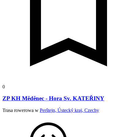
0
ZP KH Měděnec - Hora Sv. KATEŘINY
Trasa rowerowa w
Perštejn, Ústecký kraj, Czechy