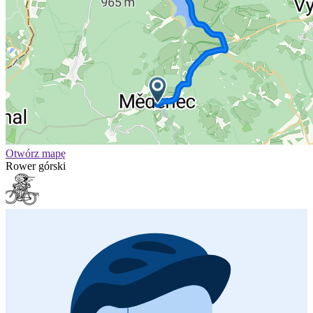
Otwórz mapę
Rower górski