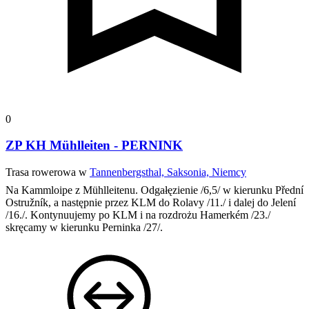
0
ZP KH Mühlleiten - PERNINK
Trasa rowerowa w
Tannenbergsthal, Saksonia, Niemcy
Na Kammloipe z Mühlleitenu. Odgałęzienie /6,5/ w kierunku Přední
Ostružník, a następnie przez KLM do Rolavy /11./ i dalej do Jelení
/16./. Kontynuujemy po KLM i na rozdrożu Hamerkém /23./
skręcamy w kierunku Perninka /27/.