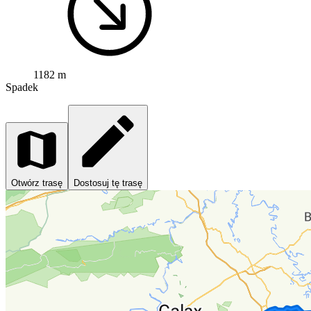
1182 m
Spadek
Otwórz trasę
Dostosuj tę trasę