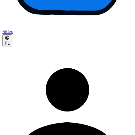
Sklep
PL