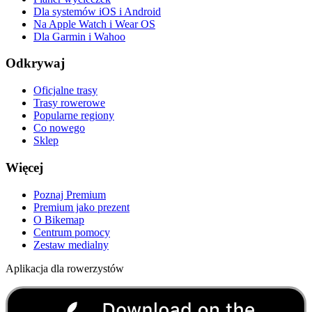
Dla systemów iOS i Android
Na Apple Watch i Wear OS
Dla Garmin i Wahoo
Odkrywaj
Oficjalne trasy
Trasy rowerowe
Popularne regiony
Co nowego
Sklep
Więcej
Poznaj Premium
Premium jako prezent
O Bikemap
Centrum pomocy
Zestaw medialny
Aplikacja dla rowerzystów