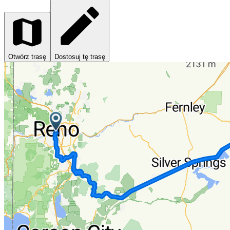
Otwórz trasę
Dostosuj tę trasę