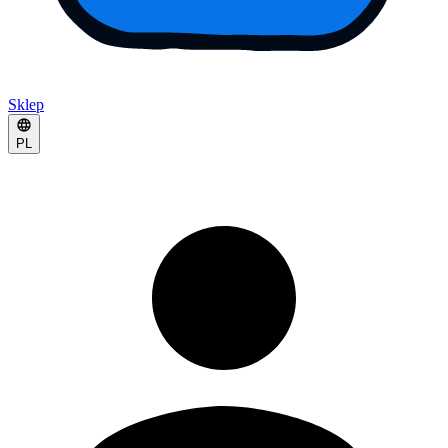
Sklep
PL