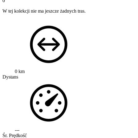
0
W tej kolekcji nie ma jeszcze żadnych tras.
0 km
Dystans
---
Śr. Prędkość