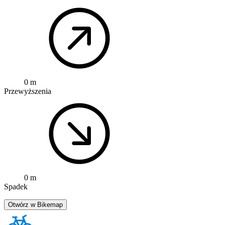
0 m
Przewyższenia
0 m
Spadek
Otwórz w Bikemap