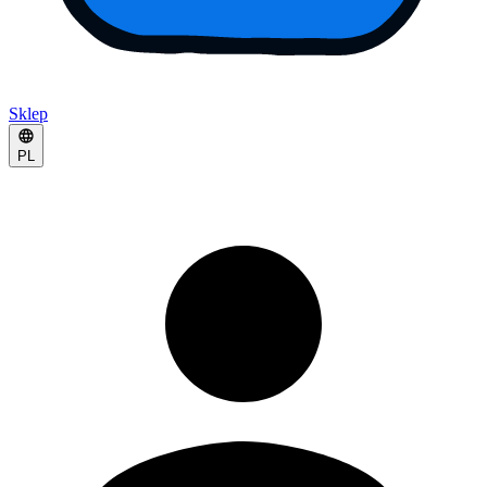
Sklep
PL