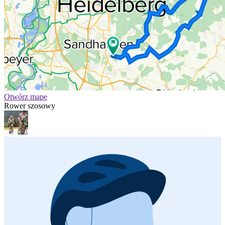
Otwórz mapę
Rower szosowy