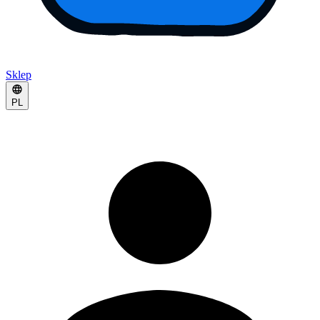
Sklep
PL