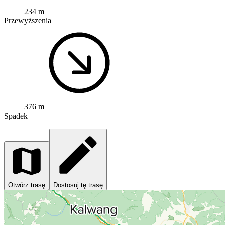
234 m
Przewyższenia
376 m
Spadek
Otwórz trasę
Dostosuj tę trasę