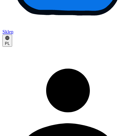
Sklep
PL