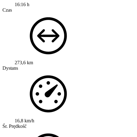
16:16 h
Czas
273,6 km
Dystans
16,8 km/h
Śr. Prędkość