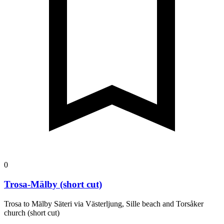
0
Trosa-Mälby (short cut)
Trosa to Mälby Säteri via Västerljung, Sille beach and Torsåker
church (short cut)