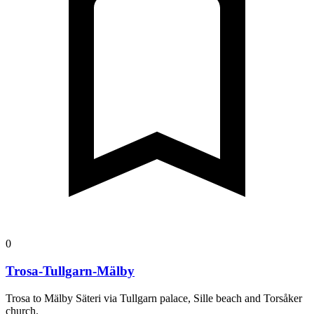
0
Trosa-Tullgarn-Mälby
Trosa to Mälby Säteri via Tullgarn palace, Sille beach and Torsåker
church.