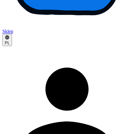
Sklep
PL