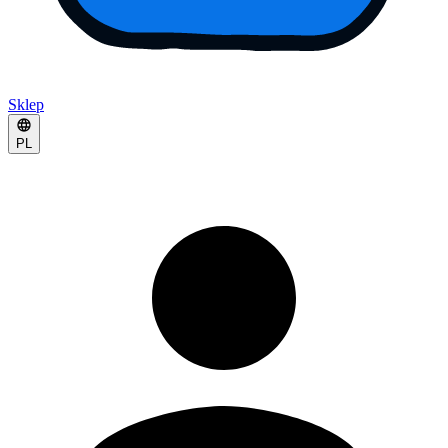
Sklep
PL