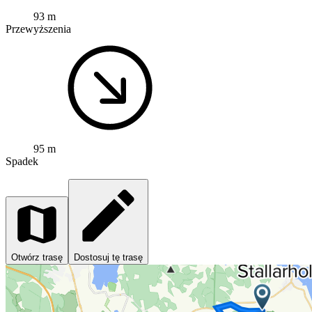
93 m
Przewyższenia
95 m
Spadek
Otwórz trasę
Dostosuj tę trasę