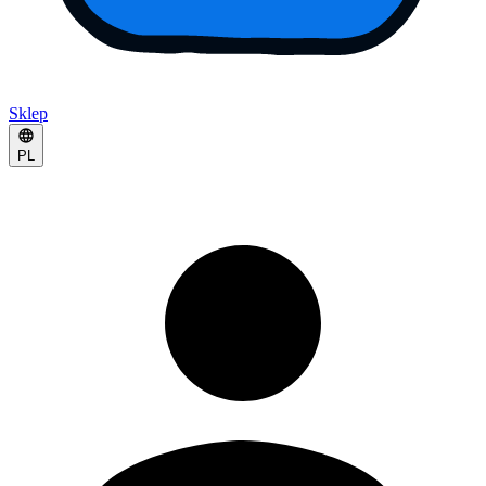
Sklep
PL