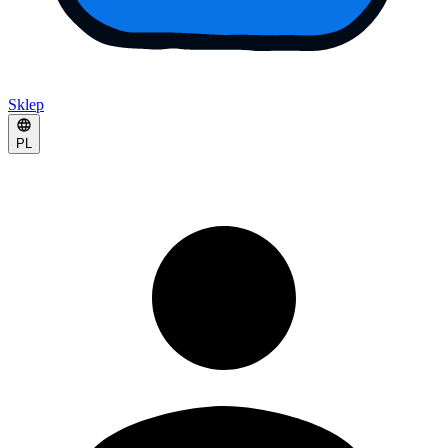
Sklep
PL