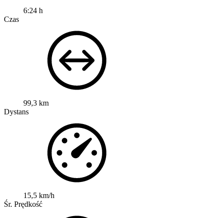
6:24 h
Czas
99,3 km
Dystans
15,5 km/h
Śr. Prędkość