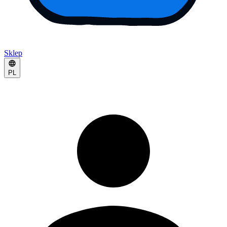
Sklep
PL