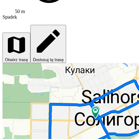
50 m
Spadek
Otwórz trasę
Dostosuj tę trasę