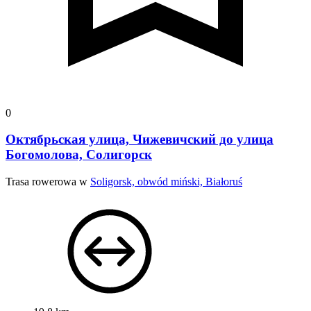
0
Октябрьская улица, Чижевичский до улица
Богомолова, Солигорск
Trasa rowerowa w
Soligorsk, obwód miński, Białoruś