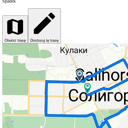
Spadek
Otwórz trasę
Dostosuj tę trasę