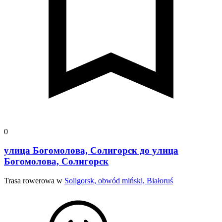
0
улица Богомолова, Солигорск до улица
Богомолова, Солигорск
Trasa rowerowa w
Soligorsk, obwód miński, Białoruś