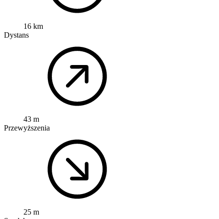
16 km
Dystans
43 m
Przewyższenia
25 m