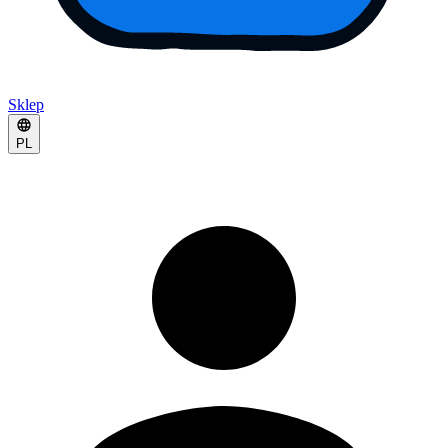
Sklep
PL