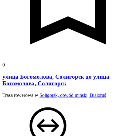
0
улица Богомолова, Солигорск до улица
Богомолова, Солигорск
Trasa rowerowa w
Soligorsk, obwód miński, Białoruś